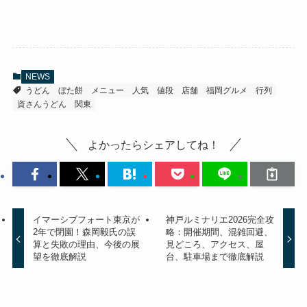
NEWS
うどん
ぼた餅
メニュー
人気
値段
店舗
福岡グルメ
行列
資さんうどん
関東
よかったらシェアしてね！
イマーシブフォート東京が
神戸ルミナリエ2026完全攻
2年で閉園！森岡毅氏の誤
略：開催期間、混雑回避、
算と失敗の理由、今後の展
見どころ、アクセス、屋
望を徹底解説
台、駐車場まで徹底解説