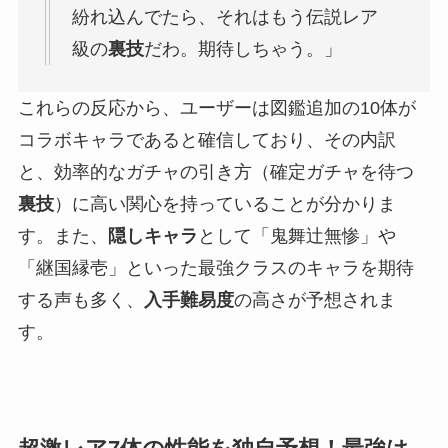
紛れ込んでたら、それはもう伝説レア
級の
裏技
だわ。期待しちゃう。」
これらの反応から、ユーザーは図鑑追加の10体が
コラボキャラであると確信しており、その内訳
と、効率的なガチャの引き方（確定ガチャを待つ
裏技
）に高い関心を持っていることが分かりま
す。また、
隠しキャラ
として「鬼舞辻無惨」や
「継国縁壱」といった最強クラスのキャラを期待
する声も多く、
入手難易度
の高さが予想されま
す。