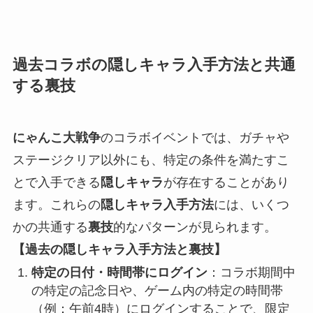
過去コラボの隠しキャラ入手方法と共通
する裏技
にゃんこ大戦争
のコラボイベントでは、ガチャや
ステージクリア以外にも、特定の条件を満たすこ
とで入手できる
隠しキャラ
が存在することがあり
ます。これらの
隠しキャラ入手方法
には、いくつ
かの共通する
裏技
的なパターンが見られます。
【過去の隠しキャラ入手方法と裏技】
特定の日付・時間帯にログイン
：コラボ期間中
の特定の記念日や、ゲーム内の特定の時間帯
（例：午前4時）にログインすることで、限定