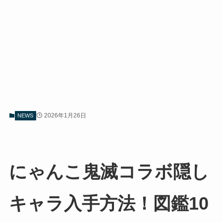
2026年1月26日
NEWS
にゃんこ鬼滅コラボ隠し
キャラ入手方法！図鑑10