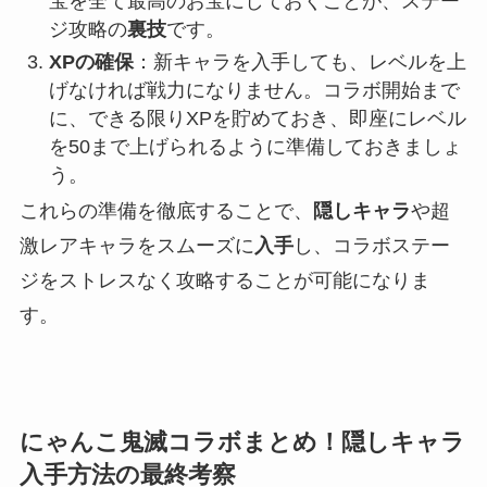
宝を全て最高のお宝にしておくことが、ステー
ジ攻略の
裏技
です。
XPの確保
：新キャラを入手しても、レベルを上
げなければ戦力になりません。コラボ開始まで
に、できる限りXPを貯めておき、即座にレベル
を50まで上げられるように準備しておきましょ
う。
これらの準備を徹底することで、
隠しキャラ
や超
激レアキャラをスムーズに
入手
し、コラボステー
ジをストレスなく攻略することが可能になりま
す。
にゃんこ鬼滅コラボまとめ！隠しキャラ
入手方法の最終考察