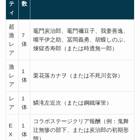
テ
数
ィ
超
竈門炭治郎、竈門禰豆子、我妻善逸、
激
7
嘴平伊之助、冨岡義勇、胡蝶しのぶ、
レ
体
煉獄杏寿郎（または時透無一郎）
ア
激
1
レ
栗花落カナヲ（または不死川玄弥）
体
ア
レ
1
鱗滝左近次（または鋼鐵塚蛍）
ア
体
コラボステージクリア報酬（例：鬼舞
E
1
辻無惨の部下、または炭治郎の初期形
X
体
態）