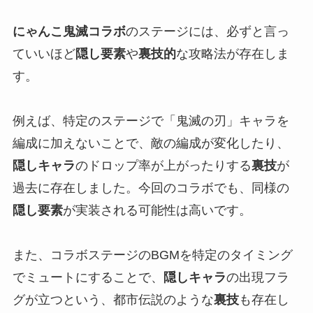
にゃんこ鬼滅コラボ
のステージには、必ずと言っ
ていいほど
隠し要素
や
裏技的
な攻略法が存在しま
す。
例えば、特定のステージで「鬼滅の刃」キャラを
編成に加えないことで、敵の編成が変化したり、
隠しキャラ
のドロップ率が上がったりする
裏技
が
過去に存在しました。今回のコラボでも、同様の
隠し要素
が実装される可能性は高いです。
また、コラボステージのBGMを特定のタイミング
でミュートにすることで、
隠しキャラ
の出現フラ
グが立つという、都市伝説のような
裏技
も存在し