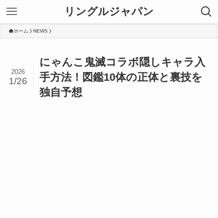
リングルジャパン
ホーム
NEWS
にゃんこ鬼滅コラボ隠しキャラ入
2026
手方法！図鑑10体の正体と裏技を
1/26
独自予想