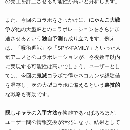
の売上を計上させる可能性が高いと分析します。
また、今回のコラボをきっかけに、
にゃんこ大戦
争
が他の大型IPとのコラボレーションをさらに加
速させるという
独自予測
も成り立ちます。例え
ば、「呪術廻戦」や「SPY×FAMILY」といった人
気アニメとのコラボレーションが、今後数年以内
に実現する可能性は高いでしょう。ユーザーとし
ては、今回の
鬼滅コラボ
で得たネコカンや経験値
を温存し、次の大型コラボに備えるという
裏技的
な戦略も有効です。
隠しキャラ
の
入手方法
が複雑であればあるほど、
ユーザー間の情報交換が活発になり、結果として