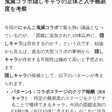
鬼滅コラボ隠しキャラの正体と入手難易
度を考察
今回の
にゃんこ鬼滅コラボ
で最も熱い議論となっ
ているのが、「図鑑に追加された10体以外に、
隠
しキャラ
は存在するのか？」という点です。結論
から言えば、過去の大型コラボの事例から、
隠し
キャラ
が存在する可能性は極めて高いと予想され
ます。
隠しキャラ
の候補として、以下のパターンが考え
られます。
パターン1：コラボステージのクリア報酬（EX
キャラ）
：特定の難易度のステージをクリアす
ることで獲得できるキャラ。今回の図鑑追加の
EX枠1体（合計10体に含まれる）がこれに該当