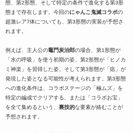
態、第2形態、そして特定の条件で進化する第3形
態まで存在します。今回の
にゃんこ鬼滅コラボ
の
超激レア7体についても、第3形態の実装が予想さ
れます。
例えば、主人公の
竈門炭治郎
の場合、第1形態が
「水の呼吸」を使う初期の姿、第2形態が「ヒノカ
ミ神楽」を習得した姿、そして第3形態が「痣」が
発現した姿となる可能性が考えられます。第3形態
への進化条件は、コラボステージの「極ムズ」を
特定の編成でクリアする、または「コラボお宝」
を全て集めるという、
裏技的
な要素が絡むことが
予想されます。