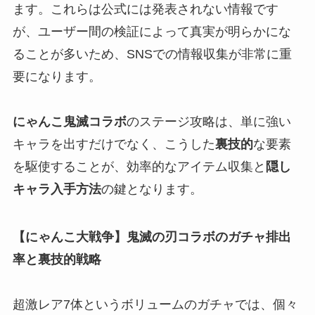
ます。これらは公式には発表されない情報です
が、ユーザー間の検証によって真実が明らかにな
ることが多いため、SNSでの情報収集が非常に重
要になります。
にゃんこ鬼滅コラボ
のステージ攻略は、単に強い
キャラを出すだけでなく、こうした
裏技的
な要素
を駆使することが、効率的なアイテム収集と
隠し
キャラ入手方法
の鍵となります。
【にゃんこ大戦争】鬼滅の刃コラボのガチャ排出
率と裏技的戦略
超激レア7体というボリュームのガチャでは、個々