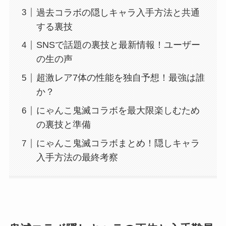
過去コラボの隠しキャラ入手方法と共通
する裏技
SNSで話題の裏技と最新情報！ユーザー
の生の声
超激レア7体の性能を独自予想！最強は誰
か？
にゃんこ鬼滅コラボを最大限楽しむため
の裏技と準備
にゃんこ鬼滅コラボまとめ！隠しキャラ
入手方法の最終考察