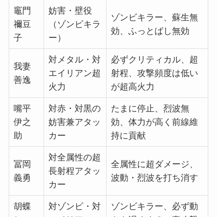
竈門
妨害・壁役
ゾンビキラー、蘇生無
禰豆
（ゾンビキラ
効、ふっとばし無効
子
ー）
対メタル・対
必ずクリティカル、超
我妻
エイリアン超
射程、攻撃頻度は低い
善逸
火力
が超高火力
嘴平
対赤・対黒の
たまに停止、烈波無
伊之
妨害兼アタッ
効、体力が高く前線維
助
カー
持に貢献
対全属性の超
冨岡
全属性に超ダメージ、
長射程アタッ
義勇
波動・烈波を打ち消す
カー
胡蝶
対ゾンビ・対
ゾンビキラー、必ず動