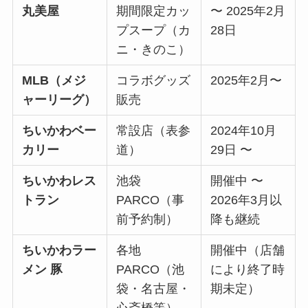
丸美屋
期間限定カッ
〜 2025年2月
プスープ（カ
28日
ニ・きのこ）
MLB（メジ
コラボグッズ
2025年2月〜
ャーリーグ）
販売
ちいかわベー
常設店（表参
2024年10月
カリー
道）
29日 〜
ちいかわレス
池袋
開催中 〜
トラン
PARCO（事
2026年3月以
前予約制）
降も継続
ちいかわラー
各地
開催中（店舗
メン 豚
PARCO（池
により終了時
袋・名古屋・
期未定）
心斎橋等）