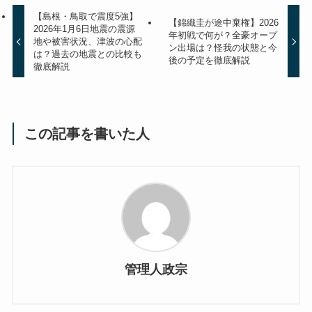
【島根・鳥取で震度5強】
【錦織圭が途中棄権】2026
2026年1月6日地震の震源
年初戦で何が？全豪オープ
地や被害状況、津波の心配
ン出場は？怪我の状態と今
は？過去の地震との比較も
後の予定を徹底解説
徹底解説
この記事を書いた人
管理人政宗