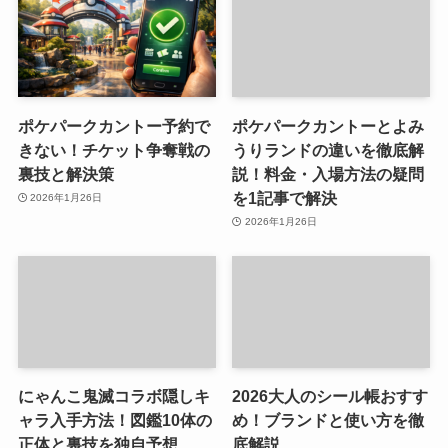
ポケパークカントー予約で
ポケパークカントーとよみ
きない！チケット争奪戦の
うりランドの違いを徹底解
裏技と解決策
説！料金・入場方法の疑問
を1記事で解決
2026年1月26日
2026年1月26日
にゃんこ鬼滅コラボ隠しキ
2026大人のシール帳おすす
ャラ入手方法！図鑑10体の
め！ブランドと使い方を徹
正体と裏技を独自予想
底解説