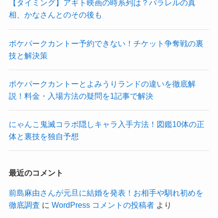
【タイミング】アギト映画の時系列は？パラレルの真
相、かなさんとのその後も
ポケパークカントー予約できない！チケット争奪戦の裏
技と解決策
ポケパークカントーとよみうりランドの違いを徹底解
説！料金・入場方法の疑問を1記事で解決
にゃんこ鬼滅コラボ隠しキャラ入手方法！図鑑10体の正
体と裏技を独自予想
最近のコメント
前島麻由さんが元旦に結婚を発表！お相手や馴れ初めを
徹底調査
に
WordPress コメントの投稿者
より