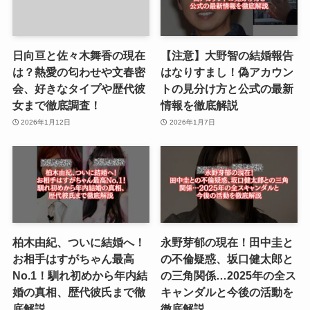
日向亘と佐々木舞香の現在
【注意】大野智の結婚報告
は？熱愛の匂わせや文春密
はなりすまし！偽アカウン
会、好きなタイプや歴代彼
トの見分け方と公式の最新
女まで徹底調査！
情報を徹底解説
2026年1月12日
2026年1月7日
柏木由紀、ついに結婚へ！
永野芽郁の現在！田中圭と
お相手はすがちゃん最高
の不倫疑惑、坂口健太郎と
No.1！馴れ初めから年内結
の三角関係…2025年の全ス
婚の真相、歴代彼氏まで徹
キャンダルと今後の活動を
底解説
徹底解説