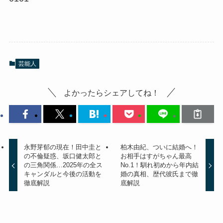
芸能人
よかったらシェアしてね！
永野芽郁の現在！田中圭と
柏木由紀、ついに結婚へ！
の不倫疑惑、坂口健太郎と
お相手はすがちゃん最高
の三角関係…2025年の全ス
No.1！馴れ初めから年内結
キャンダルと今後の活動を
婚の真相、歴代彼氏まで徹
徹底解説
底解説