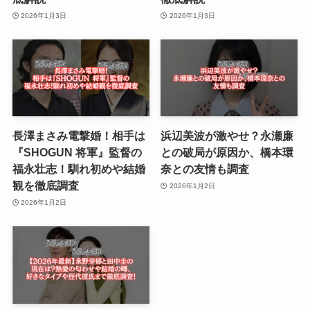
2026年1月3日
2026年1月3日
長澤まさみ電撃婚！相手は
浜辺美波が激やせ？永瀬廉
『SHOGUN 将軍』監督の
との破局が原因か、橋本環
福永壮志！馴れ初めや結婚
奈との友情も調査
観を徹底調査
2026年1月2日
2026年1月2日