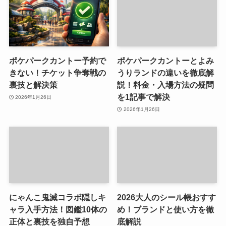
ポケパークカントー予約で
ポケパークカントーとよみ
きない！チケット争奪戦の
うりランドの違いを徹底解
裏技と解決策
説！料金・入場方法の疑問
を1記事で解決
2026年1月26日
2026年1月26日
にゃんこ鬼滅コラボ隠しキ
2026大人のシール帳おすす
ャラ入手方法！図鑑10体の
め！ブランドと使い方を徹
正体と裏技を独自予想
底解説