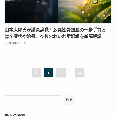
山本太郎氏が議員辞職！多発性骨髄腫の一歩手前と
は？症状や治療、今後のれいわ新選組を徹底解説
2026年1月21日
1
2
3
...
11
検索
最近の投稿