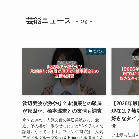
芸能ニュース
– tag –
芸能人
浜辺美波が激やせ？永瀬廉との破局
【2026年
が原因か、橋本環奈との友情も調査
現在は？熱
好きなタイ
今をときめく人気女優の浜辺美波さん。最
査！
近、その姿が「激やせした」とSNSで大きな
話題になっています。ファンの間では、人気
いま最も注目
アイドルグループKing & Princeの永瀬廉さん