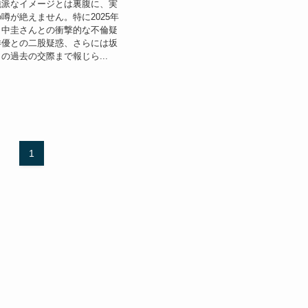
純派なイメージとは裏腹に、実
噂が絶えません。特に2025年
田中圭さんとの衝撃的な不倫疑
俳優との二股疑惑、さらには坂
の過去の交際まで報じら...
1