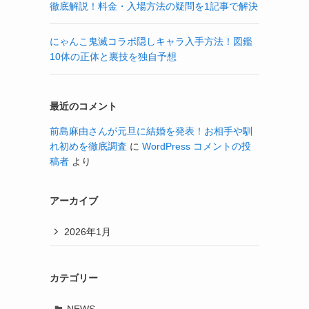
徹底解説！料金・入場方法の疑問を1記事で解決
にゃんこ鬼滅コラボ隠しキャラ入手方法！図鑑
10体の正体と裏技を独自予想
最近のコメント
前島麻由さんが元旦に結婚を発表！お相手や馴
れ初めを徹底調査
に
WordPress コメントの投
稿者
より
アーカイブ
2026年1月
カテゴリー
NEWS