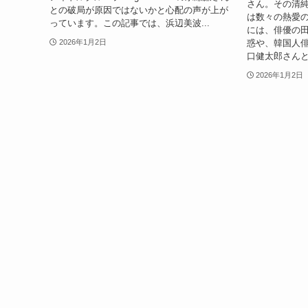
さん。その清
との破局が原因ではないかと心配の声が上が
は数々の熱愛の
っています。この記事では、浜辺美波...
には、俳優の
惑や、韓国人
2026年1月2日
口健太郎さんと
2026年1月2日