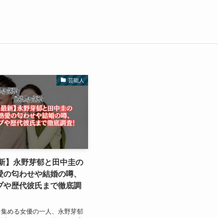
芸能人
最新】永野芽郁と田中圭の
愛の匂わせや結婚の噂、
プや歴代彼氏まで徹底調
を集める女優の一人、永野芽郁