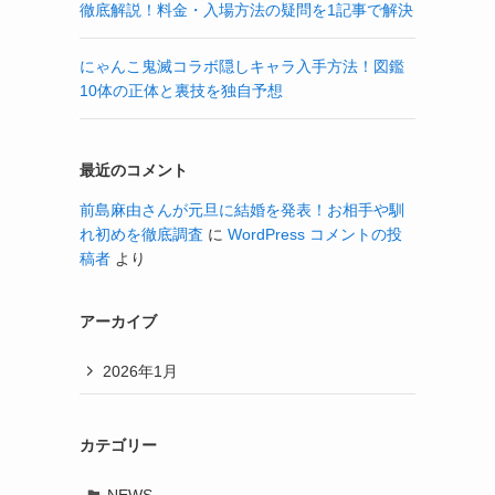
徹底解説！料金・入場方法の疑問を1記事で解決
にゃんこ鬼滅コラボ隠しキャラ入手方法！図鑑
10体の正体と裏技を独自予想
最近のコメント
前島麻由さんが元旦に結婚を発表！お相手や馴
れ初めを徹底調査
に
WordPress コメントの投
稿者
より
アーカイブ
2026年1月
カテゴリー
NEWS