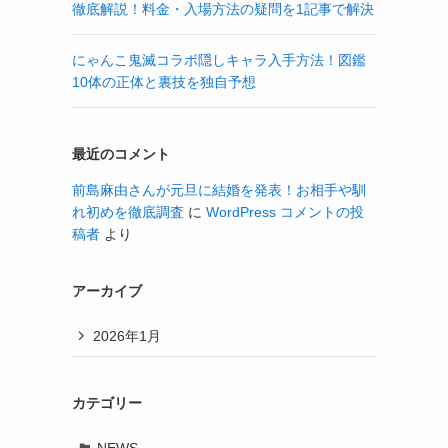
徹底解説！料金・入場方法の疑問を1記事で解決
にゃんこ鬼滅コラボ隠しキャラ入手方法！図鑑
10体の正体と裏技を独自予想
最近のコメント
前島麻由さんが元旦に結婚を発表！お相手や馴
れ初めを徹底調査
に
WordPress コメントの投
稿者
より
アーカイブ
2026年1月
カテゴリー
NEWS