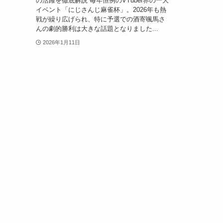
の活躍を徹底解説 毎年恒例のVTuber界の一大
イベント「にじさんじ麻雀杯」。2026年も熱
戦が繰り広げられ、特に予選での酒寄颯馬さ
んの劇的勝利は大きな話題となりました...
2026年1月11日